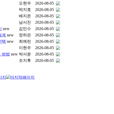
오현우
2026-08-05
박지호
2026-08-05
배지온
2026-08-05
남서진
2026-08-05
비
new
김민수
2026-08-05
설계
new
정하은
2026-08-05
선택
new
최예린
2026-08-05
이현우
2026-08-05
 방법
new
박서윤
2026-08-05
조지후
2026-08-05