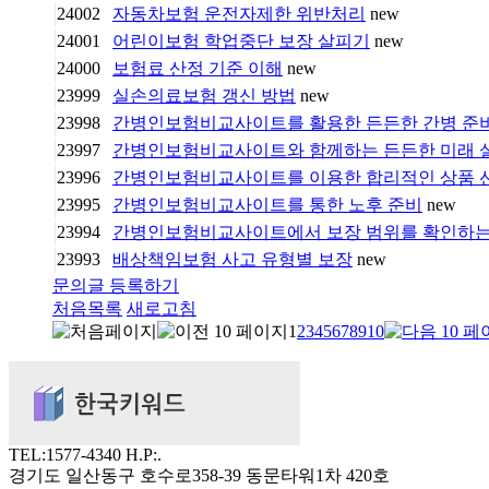
24002
자동차보험 운전자제한 위반처리
new
24001
어린이보험 학업중단 보장 살피기
new
24000
보험료 산정 기준 이해
new
23999
실손의료보험 갱신 방법
new
23998
간병인보험비교사이트를 활용한 든든한 간병 준
23997
간병인보험비교사이트와 함께하는 든든한 미래 
23996
간병인보험비교사이트를 이용한 합리적인 상품 
23995
간병인보험비교사이트를 통한 노후 준비
new
23994
간병인보험비교사이트에서 보장 범위를 확인하는
23993
배상책임보험 사고 유형별 보장
new
문의글 등록하기
처음목록
새로고침
1
2
3
4
5
6
7
8
9
10
TEL:1577-4340 H.P:.
경기도 일산동구 호수로358-39 동문타워1차 420호