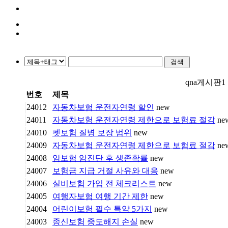
qna게시판1
번호
제목
24012
자동차보험 운전자연령 할인
new
24011
자동차보험 운전자연령 제한으로 보험료 절감
ne
24010
펫보험 질병 보장 범위
new
24009
자동차보험 운전자연령 제한으로 보험료 절감
ne
24008
암보험 암진단 후 생존확률
new
24007
보험금 지급 거절 사유와 대응
new
24006
실비보험 가입 전 체크리스트
new
24005
여행자보험 여행 기간 제한
new
24004
어린이보험 필수 특약 5가지
new
24003
종신보험 중도해지 손실
new