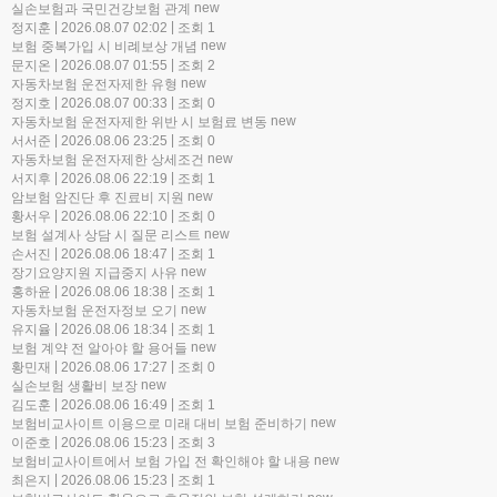
new
실손보험과 국민건강보험 관계
|
|
정지훈
2026.08.07 02:02
조회 1
new
보험 중복가입 시 비례보상 개념
|
|
문지온
2026.08.07 01:55
조회 2
new
자동차보험 운전자제한 유형
|
|
정지호
2026.08.07 00:33
조회 0
new
자동차보험 운전자제한 위반 시 보험료 변동
|
|
서서준
2026.08.06 23:25
조회 0
new
자동차보험 운전자제한 상세조건
|
|
서지후
2026.08.06 22:19
조회 1
new
암보험 암진단 후 진료비 지원
|
|
황서우
2026.08.06 22:10
조회 0
new
보험 설계사 상담 시 질문 리스트
|
|
손서진
2026.08.06 18:47
조회 1
new
장기요양지원 지급중지 사유
|
|
홍하윤
2026.08.06 18:38
조회 1
new
자동차보험 운전자정보 오기
|
|
유지율
2026.08.06 18:34
조회 1
new
보험 계약 전 알아야 할 용어들
|
|
황민재
2026.08.06 17:27
조회 0
new
실손보험 생활비 보장
|
|
김도훈
2026.08.06 16:49
조회 1
new
보험비교사이트 이용으로 미래 대비 보험 준비하기
|
|
이준호
2026.08.06 15:23
조회 3
new
보험비교사이트에서 보험 가입 전 확인해야 할 내용
|
|
최은지
2026.08.06 15:23
조회 1